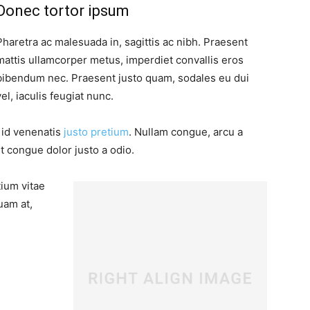
Donec tortor ipsum
Pharetra ac malesuada in, sagittis ac nibh. Praesent
mattis ullamcorper metus, imperdiet convallis eros
bibendum nec. Praesent justo quam, sodales eu dui
vel, iaculis feugiat nunc.
, id venenatis
justo pretium
. Nullam congue, arcu a
t congue dolor justo a odio.
tium vitae
uam at,