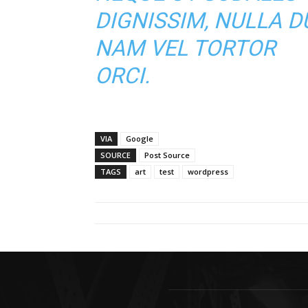
DIGNISSIM, NULLA DU
NAM VEL TORTOR
ORCI.
VIA
Google
SOURCE
Post Source
TAGS
art
test
wordpress