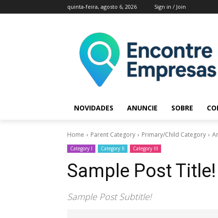
quinta-feira, agosto 6, 2026
Sign in / Join
NOVIDADES
ANUNCIE
SOBRE
CO
Home
Parent Category
Primary/Child Category
Ar
Category I
Category II
Category III
Sample Post Title!
Sample Post Subtitle!